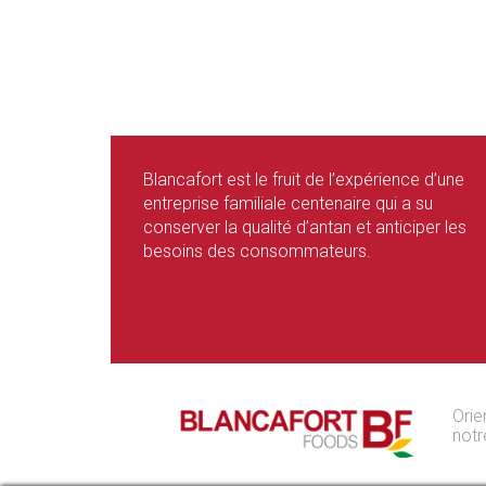
Blancafort est le fruit de l’expérience d’une
entreprise familiale centenaire qui a su
conserver la qualité d’antan et anticiper les
besoins des consommateurs.
Orie
notr