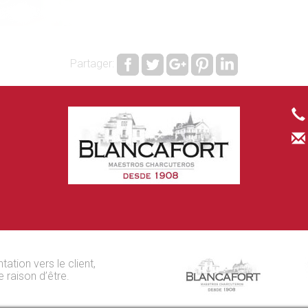
Partager:
ntation vers le client,
e raison d’être.