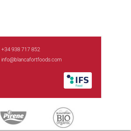
+34 938 717 852
info@blancafortfoods.com