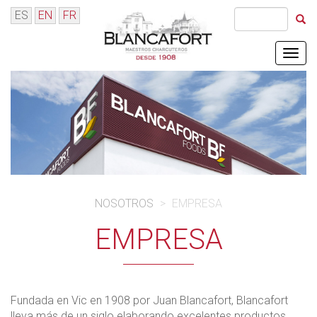
ES
EN
FR
Menú
NOSOTROS
>
EMPRESA
EMPRESA
Fundada en Vic en 1908 por Juan Blancafort, Blancafort
lleva más de un siglo elaborando excelentes productos